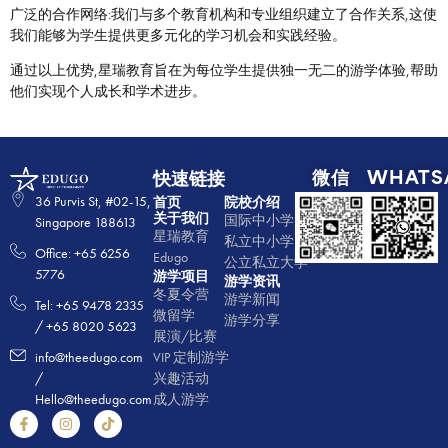
广泛的合作网络:我们与多个教育机构和专业组织建立了合作关系,这使
我们能够为学生提供更多元化的学习机会和实践经验。
通过以上优势,星瑞教育旨在为每位学生提供独一无二的游学体验,帮助
他们实现个人成⻓和学术进步。
微信
WHATS
快速链接
36 Purvis St, #02-15,
首页
院校介绍
关于我们
国际中小学
Singapore 188613
星瑞教育
私立中小学
Office: +65 6256
Edugo
公立私立大学
5776
游学项目
游学资讯
冬夏令营
游学新闻
Tel: +65 9478 2335
微留学
游学分享
/ +65 8020 5623
展演/比赛
VIP 定制游学
info@theedugo.com
兴趣活动
/
成人游学
Hello@theedugo.com