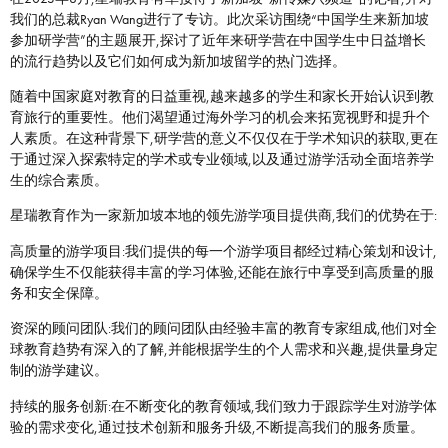
我们的总裁Ryan Wang进行了专访。此次采访围绕“中国学生来新加坡
参加研学营”的主题展开,探讨了近年来研学营在中国学生中日益增⻓
的流行趋势以及它们如何成为新加坡留学的热⻔选择。
随着中国家庭对教育的日益重视,越来越多的学生和家⻓开始认识到教
育旅行的重要性。他们渴望通过海外学习的机会来拓宽视野和提升个
人素质。在这种背景下,研学营的意义不仅仅在于学术知识的获取,更在
于通过深入探索特定的学术或专业领域,以及通过游学活动全面培养学
生的综合素质。
星瑞教育作为一家新加坡本地的领先游学项目提供商,我们的优势在于:
高质量的游学项目:我们提供的每一个游学项目都经过精心策划和设计,
确保学生不仅能获得丰富的学习体验,还能在旅行中享受到高质量的服
务和安全保障。
资深的顾问团队:我们的顾问团队由经验丰富的教育专家组成,他们对全
球教育趋势有深入的了解,并能根据学生的个人需求和兴趣,提供量身定
制的游学建议。
持续的服务创新:在不断变化的教育领域,我们致力于跟踪学生对游学体
验的需求变化,通过技术创新和服务升级,不断提高我们的服务质量。