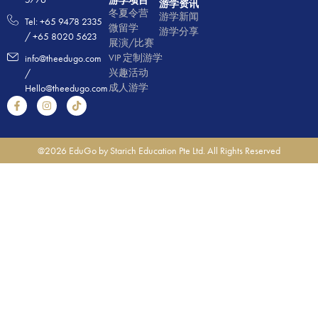
游学项目
游学资讯
冬夏令营
游学新闻
Tel: +65 9478 2335
微留学
游学分享
/ +65 8020 5623
展演/比赛
VIP 定制游学
info@theedugo.com
兴趣活动
/
成人游学
Hello@theedugo.com
@2026 EduGo by Starich Education Pte Ltd. All Rights Reserved