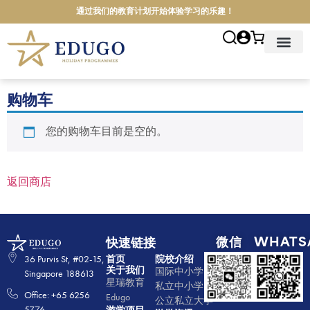
通过我们的教育计划开始体验学习的乐趣！
首页
关于我们
游学项目
院校介绍
游学地点
游学资讯
联系我们
简体中文
购物车
您的购物车目前是空的。
返回商店
微信
WHATS
快速链接
36 Purvis St, #02-15,
首页
院校介绍
关于我们
国际中小学
Singapore 188613
星瑞教育
私立中小学
Office: +65 6256
Edugo
公立私立大学
5776