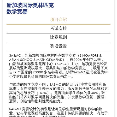
新加坡国际奥林匹克
数学竞赛
项目介绍
考试安排
比赛规则
奖项设置
SASMO，即新加坡国际奥林匹克数学竞赛（SINGAPORE &
ASIAN SCHOOLS MATH OLYMPIAD），⾃2006 年创⽴以来，
由新加坡国际数学竞赛中⼼（SIMCC）主办。这项竞赛已经发
展成为亚洲规模最⼤、最具影响⼒的数学竞赛之⼀，吸引了来
⾃19 个国家的 20000 多名参赛者。获得SASMO 证书被视为中
⼩学阶段最具价值的国际竞赛证书之⼀。
与传统的数学竞赛不同，SASMO 的题⽬设计注重实⽤性和⾼
标准，旨在挖掘学⽣未开发的潜⼒，激发出数学家的思维和更
⾼阶的思维技巧（HOTS）。竞赛⾯向学⽣群体的前40%，⿎
励他们培养对数学问题解决的兴趣，并发展数学直觉、推理、
逻辑、创造性和批判性思维能⼒。
SASMO 竞赛设计的初衷是让每位学⽣重新燃起对数学的热
爱。它与学校课程⾼度契合，注重⾮传统问题的解决，有助于