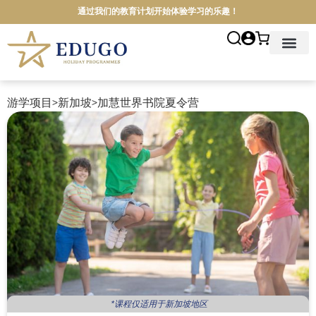
通过我们的教育计划开始体验学习的乐趣！
首页
关于我们
游学项目
院校介绍
游学地点
游学资讯
联系我们
简体中文
游学项目
>
新加坡
>
加慧世界书院夏令营
*课程仅适用于新加坡地区